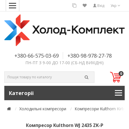
Вхід
Укр
+380-66-575-03-69
+380-98-978-27-78
ПН-ПТ З 9-00 ДО 17-00 (СБ-НД ВИХІДНІ)
0
Категоріі
Холодильні компресори
Компресори Kulthorn Kirby
Компресор Kulthorn WJ 2435 ZK-P