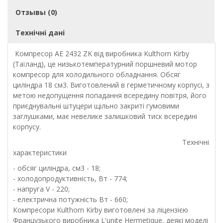
Отзывы (0)
Технічні дані
Компресор AE 2432 ZK від виробника Kulthorn Kirby
(Таїланд), це низькотемпературний поршневий мотор
компресор для холодильного обладнання. Обсяг
циліндра 18 см3. Виготовлений в герметичному корпусі, з
метою недопущення попадання всередину повітря, його
приєднувальні штуцери щільно закриті гумовими
заглушками, має невелике залишковий тиск всередині
корпусу.
Технічні
характеристики
- обсяг циліндра, см3 - 18;
- холодопродуктивність, Вт - 774;
- напруга V - 220;
- електрична потужність Вт - 660;
Компресори Kulthorn Kirby виготовлені за ліцензією
Французького виробника L'unite Hermetique, деякі моделі