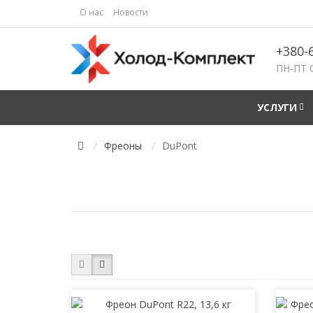
О нас
Новости
+380-
ПН-ПТ 
УСЛУГИ
Фреоны
DuPont