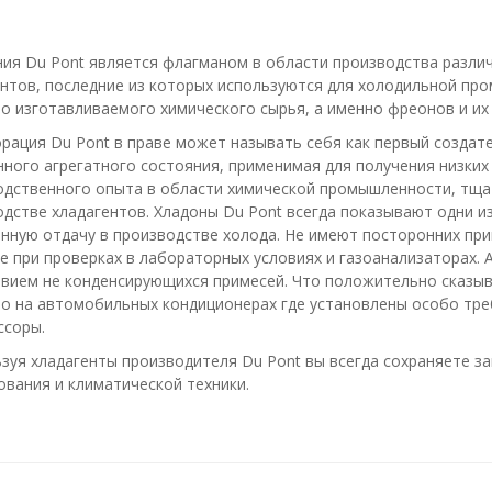
я Du Pont является флагманом в области производства различн
нтов, последние из которых используются для холодильной пр
о изготавливаемого химического сырья, а именно фреонов и их
ция Du Pont в праве может называть себя как первый создател
ного агрегатного состояния, применимая для получения низких
одственного опыта в области химической промышленности, тщ
дстве хладагентов. Хладоны Du Pont всегда показывают одни и
нную отдачу в производстве холода. Не имеют посторонних пр
 при проверках в лабораторных условиях и газоанализаторах. 
твием не конденсирующихся примесей. Что положительно сказыв
о на автомобильных кондиционерах где установлены особо треб
ссоры.
зуя хладагенты производителя Du Pont вы всегда сохраняете з
вания и климатической техники.