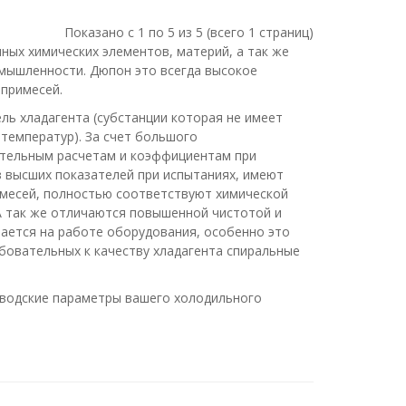
Показано с 1 по 5 из 5 (всего 1 страниц)
ых химических элементов, материй, а так же
омышленности. Дюпон это всегда высокое
 примесей.
ь хладагента (субстанции которая не имеет
 температур). За счет большого
ательным расчетам и коэффициентам при
з высших показателей при испытаниях, имеют
имесей, полностью соответствуют химической
А так же отличаются повышенной чистотой и
ается на работе оборудования, особенно это
овательных к качеству хладагента спиральные
аводские параметры вашего холодильного