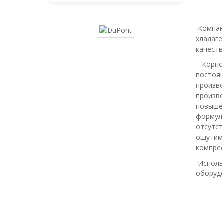
Компани
хладаге
качеств
Корпора
постоян
произв
произво
повыше
формуле
отсутс
ощутим
компре
Исполь
оборудо