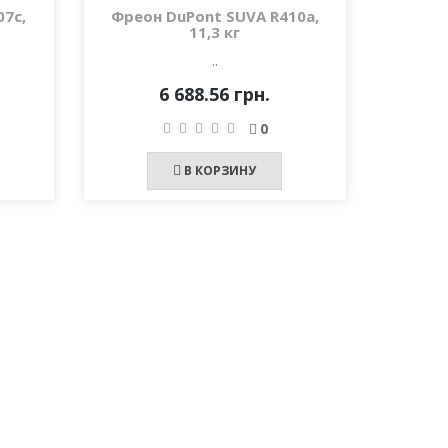
7c,
Фреон DuPont SUVA R410a,
11,3 кг
..
6 688.56 грн.
0
В КОРЗИНУ