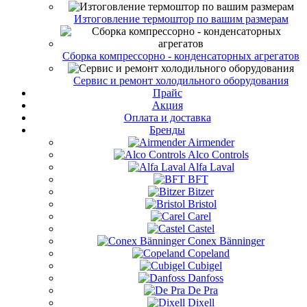
Изтоговление термоштор по вашим размерам
Сборка компрессорно - конденсаторных агрегатов
Сервис и ремонт холодильного оборудования
Прайс
Акция
Оплата и доставка
Бренды
Airmender
Alco Controls
Alfa Laval
BFT
Bitzer
Bristol
Carel
Castel
Conex Bänninger
Copeland
Cubigel
Danfoss
De Pra
Dixell