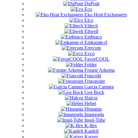
DuPont
Eco
Eko Heat Exchangers
Elco
Elitech
Eliwell
Embraco
Emkarate-rl
Errecom
Evco
FavorCOOL
Felder
Forane Arkema
Frascold
Frigopoint
Garcia Camara
Gea Bock
Halcor
Hebei
Hispania
Imamoglu
Insul-Tube
K-flex
Kaideli
Karyer