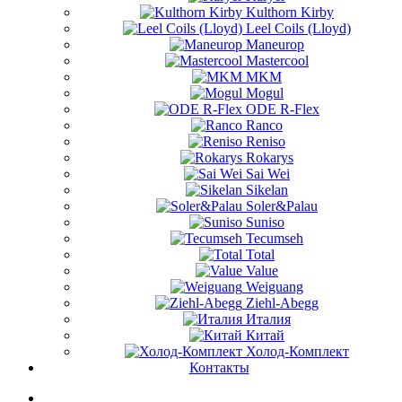
Kulthorn Kirby
Leel Coils (Lloyd)
Maneurop
Mastercool
MKM
Mogul
ODE R-Flex
Ranco
Reniso
Rokarys
Sai Wei
Sikelan
Soler&Palau
Suniso
Tecumseh
Total
Value
Weiguang
Ziehl-Abegg
Италия
Китай
Холод-Комплект
Контакты