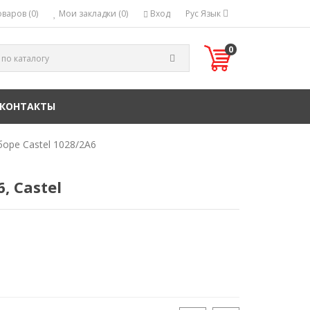
варов (0)
Мои закладки (0)
Вход
Рус
Язык
0
КОНТАКТЫ
оре Castel 1028/2А6
, Castel