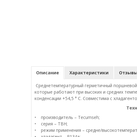
Описание
Характеристики
Отзывы 
Среднетемпературный герметичный поршневой 
которые работают при высоких и средних темпе
конденсации +54,5 ° С. Совместима с хладагент
Технические характерис
• производитель – Tecumseh;
• серия – TBH;
• режим применения – средне/высокотемперат
• хладагент – R134a;