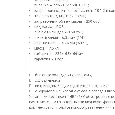
• питание – 220-240V / 50Hz / 1~;
• хладопроизводительность t. исп. -10 ° С и конд
• тип электродвигателя – CSIR;
• заправочный объем масла – 250 см3;
• вид масла – POE;
• объем цилиндра – 3,58 см3;
• d всасывания – 6,35 мм (1/4");
• d нагнетания – 4,76 мм (3/16");
• масса – 7,5 кг;
• габариты – 236х163х169 мм;
• гарантия – 1 год.
Сфера прим
 бытовые холодильные системы;
 холодильники;
 витрины, имеющие функцию охлаждения;
 оборудование, используемое в заведениях о
Установки Tecumseh THB4413Y обустроены спец
паять методом газовой сварки меднофосфорным
комплектуется поясковым обогревателем или з