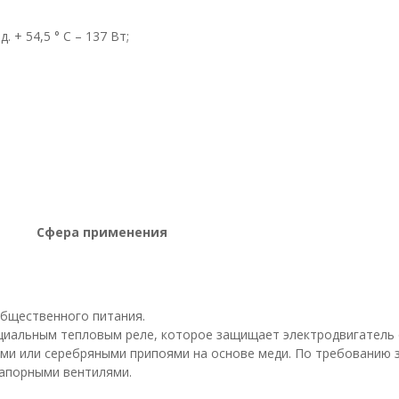
. + 54,5 ° С – 137 Вт;
енения
бщественного питания.
иальным тепловым реле, которое защищает электродвигатель 
и или серебряными припоями на основе меди. По требованию 
апорными вентилями.