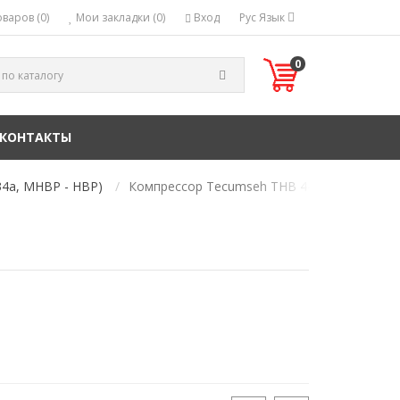
варов (0)
Мои закладки (0)
Вход
Рус
Язык
0
КОНТАКТЫ
34a, MHBP - HBP)
Компрессор Tecumseh THB 4413 Y