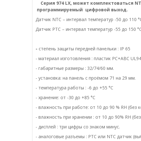
Серия 974
LX, может комплектоваться
NT
программируемый
цифровой выход.
Датчик NTC – интервал температур -50 до 110 °
Датчик PTC – интервал температур -55 до 150 °
Техниче
-
степень защиты передней панельки : ІР 65
- материал изготовления : пластик PC+ABC UL94
- габаритные размеры : 32/74/60 мм.
- установка: на панель с проёмом 71 на 29 мм.
- температура работы : -6 до +55 °С
- хранение: от -30 до +85 °С
- влажность при работе: от 10 до 90 % RH (без 
- влажность при хранении : от 10 до 90% RH (бе
- дисплей : три цифры со знаком минус.
- аналоговые разъемы : PTC или NTC датчик (в