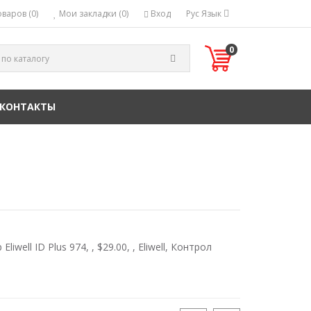
варов (0)
Мои закладки (0)
Вход
Рус
Язык
0
КОНТАКТЫ
liwell ID Plus 974, , $29.00, , Eliwell, Контрол