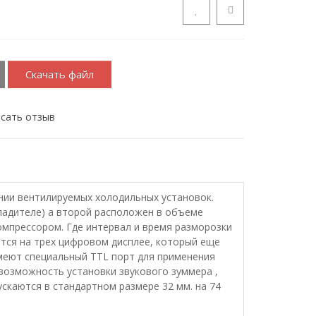
Скачать файл
сать отзыв
инии вентилируемых холодильных установок.
ладителе) а второй расположен в объеме
омпрессором. Где интервал и время разморозки
ются на трех цифровом дисплее, который еще
имеют специальный TTL порт для применения
возможность установки звукового зуммера ,
скаются в стандартном размере 32 мм. на 74