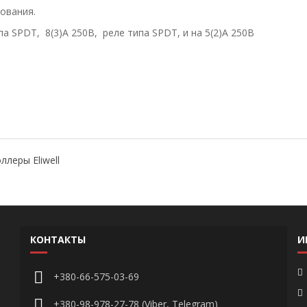
рования.
ипа SPDT, 8(3)А 250В, реле типа SPDT, и на 5(2)А 250В
ллеры Eliwell
КОНТАКТЫ
И
+380-66-575-03-69
+380-98-978-27-78 (Viber, Telegram)