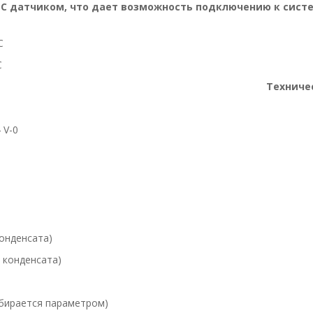
C датчиком, что дает возможность подключению к систем
С
С
ские параме
 V-0
конденсата)
з конденсата)
ыбирается параметром)