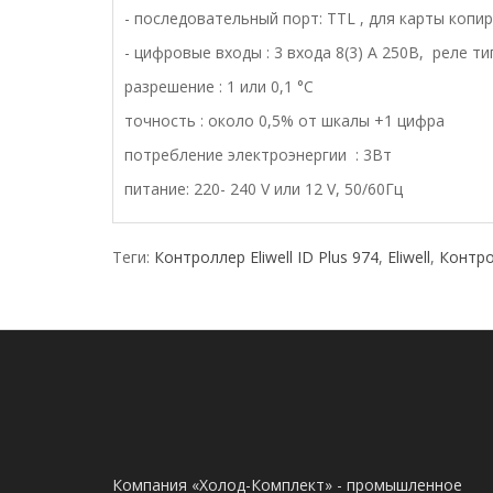
- последовательный порт: TTL , для карты копи
- цифровые входы : 3 входа 8(3) А 250В, реле т
разрешение : 1 или 0,1 °С
точность : около 0,5% от шкалы +1 цифра
потребление электроэнергии : 3Вт
питание: 220- 240 V или 12 V, 50/60Гц
Теги:
Контроллер Eliwell ID Plus 974
,
Eliwell
,
Контро
Компания «Холод-Комплект» - промышленное