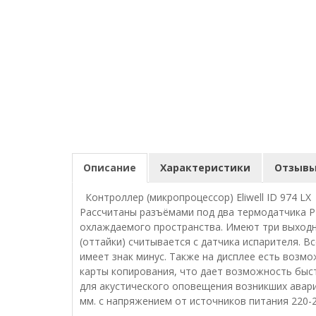
Описание
Характеристики
Отзывы 
Контроллер (микропроцессор) Eliwell ID 974 L
Рассчитаны разъёмами под два термодатчика PT
охлаждаемого пространства. Имеют три выходн
(оттайки) считывается с датчика испарителя. 
имеет знак минус. Также на дисплее есть возм
карты копирования, что дает возможность быс
для акустического оповещения возникших авари
мм. с напряжением от источников питания 220-2