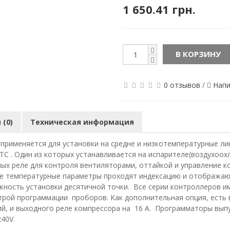
1 650.41 грн.
В КОРЗИНУ
0 отзывов
/
Напи
(0)
Техническая информация
X применяется для установки на средне и низкотемпературные л
C . Один из которых устанавливается на испарителе(воздухоох
ых реле для контроля вентиляторами, оттайкой и управление к
Все температурные параметры проходят индексацию и отобража
ожность установки десятичной точки. Все серии контроллеров 
трой программации проборов. Как дополнительная опция, есть 
й, и выходного реле компрессора на 16 А. Программаторы выпу
40V.