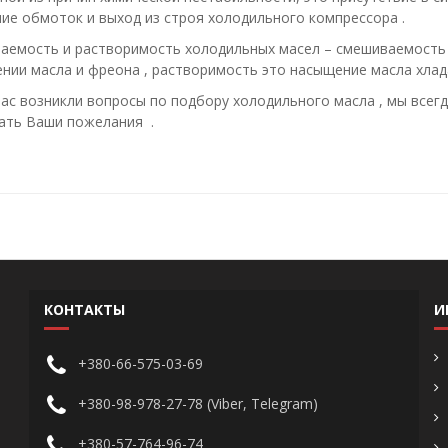
ие обмоток и выход из строя холодильного компрессора .
аемость и растворимость холодильных масел – смешиваемость 
нии масла и фреона , растворимость это насыщение масла хлад
вас возникли вопросы по подбору холодильного масла , мы всег
ать Ваши пожелания .
КОНТАКТЫ
И
+380-66-575-03-69
+380-98-978-27-78 (Viber, Telegram)
+380-57-764-96-74