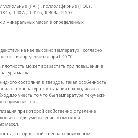
лгликольные (ПАГ) , полиолэфирные (ПОЕ) ,
a, R 407c, R 410a, R 404a, R 507
х и минеральных масел в определенных
действии на нее высоких температур , согласно
язкости определяется при t 40 °C.
, плотность может возрастать при повышении в
ратуры масла .
 жидкого состояния в твердое, такая особенность
равило температура застывания в холодильных
бходимо учесть то что бы температура текучески
она применяется .
лизация при которой свойственно отделение
 хлопьев . Для уменьшение возможной
х масел.
ость , которая свойственна холодильным