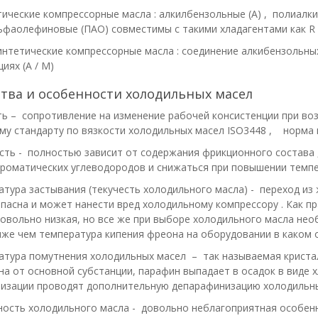
тические компрессорные масла : алкилбензольные (А) , полиалки
фаолефиновые (ПАО) совместимы с такими хладагентами как R 134
интетические компрессорные масла : соединение алкибензольны
иях (А / М)
тва и особенности холодильных масел
ь – сопротивление на изменение рабочей консистенции при воз
у стандарту по вязкости холодильных масел ISO3448 , норма в
сть - полностью зависит от содержания фрикционного состава 
ароматических углеводородов и снижаться при повышении темпе
тура застывания (текучесть холодильного масла) - переход из
пасна и может нанести вред холодильному компрессору . Как п
овольно низкая, но все же при выборе холодильного масла нео
же чем температура кипения фреона на оборудовании в каком 
атура помутнения холодильных масел – так называемая криста
а от основной субстанции, парафин выпадает в осадок в виде
лизации проводят дополнительную депарафинизацию холодильны
ность холодильного масла - довольно неблагоприятная особенн