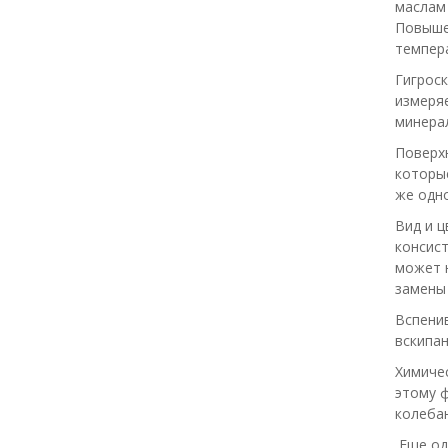
маслам 
Повыше
темпера
Гигроск
измеряе
минера
Поверх
которы
же одн
Вид и 
консис
может н
замены 
Вспенив
вскипан
Химичес
этому 
колебан
Еще одн