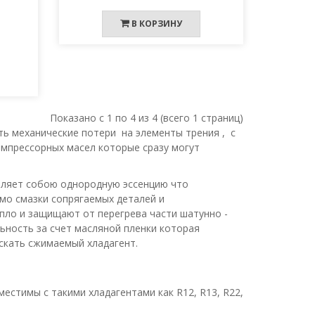
В КОРЗИНУ
Показано с 1 по 4 из 4 (всего 1 страниц)
ть механические потери на элементы трения , с
мпрессорных масел которые сразу могут
вляет собою однородную эссенцию что
мо смазки сопрягаемых деталей и
пло и защищают от перегрева части шатунно -
ность за счет масляной пленки которая
скать сжимаемый хладагент.
естимы с такими хладагентами как R12, R13, R22,