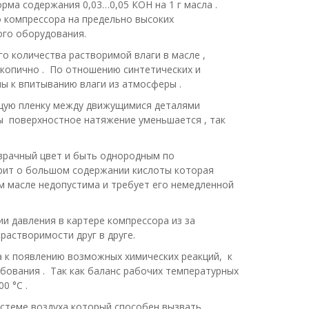
рма содержания 0,03…0,05 КОН на 1 г масла .
 компрессора на предельно высоких
ого оборудования.
о количества растворимой влаги в масле ,
скопично . По отношению синтетических и
ы к впитыванию влаги из атмосферы .
ящую пленку между движущимися деталями
ы поверхностное натяжение уменьшается , так
зрачный цвет и быть однородным по
орит о большом содержании кислоты которая
м масле недопустима и требует его немедленной
и давления в картере компрессора из за
растворимости друг в друге.
а к появлению возможных химических реакций, к
ования . Так как баланс рабочих температурных
0 °С .
истеме воздуха который способен вызвать