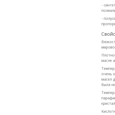
- синте
полиаль
- полус
пропорц
Свойс
Вязкост
мировом
Плотно
масле 
Темпера
очень о
масел д
была ни
Темпер
парафин
криста
Кислот