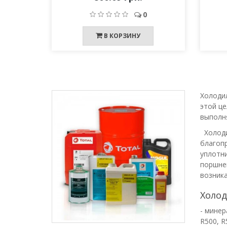
0
В КОРЗИНУ
Холодил
этой ц
выполн
Холоди
благоп
уплотни
поршне
возника
Холод
- минер
R500, 