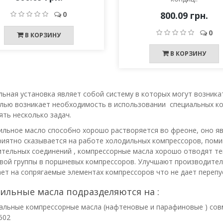
0
800.09 грн.
0
В КОРЗИНУ
В КОРЗИНУ
ьная установка являет собой систему в которых могут возника
елью возникает необходимость в использовании специальных ко
ять несколько задач.
льное масло способно хорошо растворяется во фреоне, оно я
риятно сказывается на работе холодильных компрессоров, поми
тельных соединений , компрессорные масла хорошо отводят те
вой группы в поршневых компрессоров. Улучшают производитель
ет на сопрягаемые элементах компрессоров что не дает перепу
ильные масла подразделяются на :
альные компрессорные масла (нафтеновые и парафиновые ) совм
R502