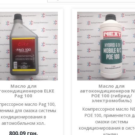
Масло для
Масло для
токондиционеров ELKE
автокондиционеров N
Pag 100
POE 100 (гибрид/
электромобиль)
прессорное масло Pag 100,
Компрессорное масло N
менима для смазка системы
POE 100, применяется д
кондиционирования в
смазки системы
автомобильном хол..
кондиционирования в сист
800.09 грн.
кондиц..