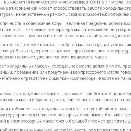
, вычисляется количеством миллиграммов КОН на 1 г масла , но
ние этих значений может способствовать работе холодильного
турах , некачественный ремонт , сервис или монтаж холодильн
опичность и содержание воды – величина предельно допустимог
тся в мг/кг . Чем выше температура масла тем менее оно гигро
льных масел , именно синтетические масла наиболее подвержен
ностное натяжение пленки – свойства масла создавать скольз
е могут быть подвержены задирам , при повышении температур
овременно может увеличится вспениваемость масла.
цвет холодильных масел - холодильное масло должно иметь про
тенции, потемнение или помутнении компрессорного масла гов
егативно отразится на обмотках компрессора. Работа на тако
.
аемость холодильных масел – возникает при быстром понижени
ия смеси масла и фреона , появление пены так же зависит от их 
кая стабильность холодильных масел - это устойчивость масл
фактору производители компрессорных олив имеют большие треб
ий в компрессорных масел очень большой и может достигать 20
ой из причин химической нестабильности, это присутствие в с