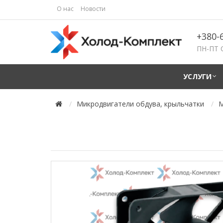
О нас
Новости
+380-
ПН-ПТ 
УСЛУГИ
Микродвигатели обдува, крыльчатки
М