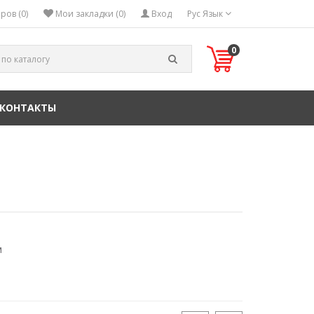
ров (0)
Мои закладки (0)
Вход
Рус
Язык
0
КОНТАКТЫ
м