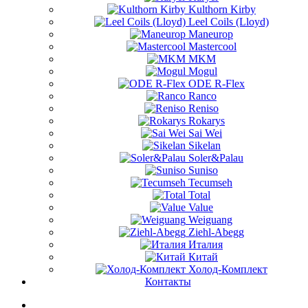
Kulthorn Kirby
Leel Coils (Lloyd)
Maneurop
Mastercool
MKM
Mogul
ODE R-Flex
Ranco
Reniso
Rokarys
Sai Wei
Sikelan
Soler&Palau
Suniso
Tecumseh
Total
Value
Weiguang
Ziehl-Abegg
Италия
Китай
Холод-Комплект
Контакты