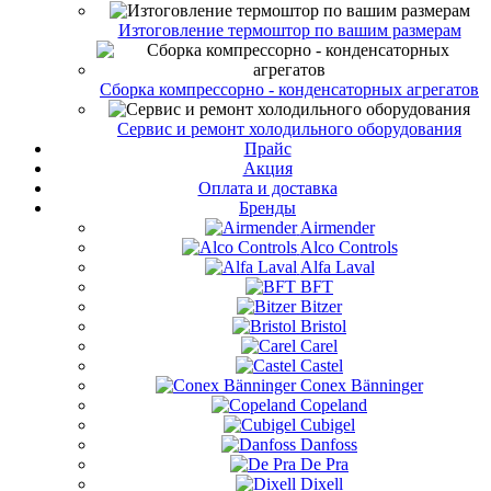
Изтоговление термоштор по вашим размерам
Сборка компрессорно - конденсаторных агрегатов
Сервис и ремонт холодильного оборудования
Прайс
Акция
Оплата и доставка
Бренды
Airmender
Alco Controls
Alfa Laval
BFT
Bitzer
Bristol
Carel
Castel
Conex Bänninger
Copeland
Cubigel
Danfoss
De Pra
Dixell