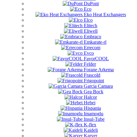
DuPont
Eco
Eko Heat Exchangers
Elco
Elitech
Eliwell
Embraco
Emkarate-rl
Errecom
Evco
FavorCOOL
Felder
Forane Arkema
Frascold
Frigopoint
Garcia Camara
Gea Bock
Halcor
Hebei
Hispania
Imamoglu
Insul-Tube
K-flex
Kaideli
Karyer