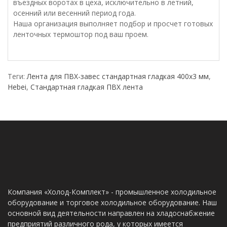
въездных воротах в цеха, исключительно в летний,
осенний или весенний период года.
Наша организация выполняет подбор и просчет готовых
ленточных термоштор под ваш проем.
Теги:
Лента для ПВХ-завес стандартная гладкая 400х3 мм
,
Hebei
,
Стандартная гладкая ПВХ лента
Компания «Холод-Комплект» - промышленное холодильное
оборудование и торговое холодильное оборудование. Наш
основной вид деятельности направлен на хладоснабжение
предприятий различного рода, у которых имеется