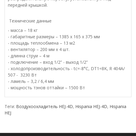
передней крышкой.
Технические данные
- масса – 18 кг
- габаритные размеры – 1385 х 165 х 375 мм
- площадь теплообмена – 13 м2
- вентилятор – 200 мм х 4 шт.
- длинна струи – 4 м
- подключение – вход 1/2ʺ - выход 1/2ʺ
- холодопроизводительность - tc=-8°C, DT1=8K, R 404A/
507 - 3230 Вт
- ламель – 3,2 / 6,4 мм
- мощность тэнов оттайки – 1500 Вт
Теги:
Воздухоохладитель HEJ-4D
,
Hispania HEJ-4D
,
Hispania
HEJ