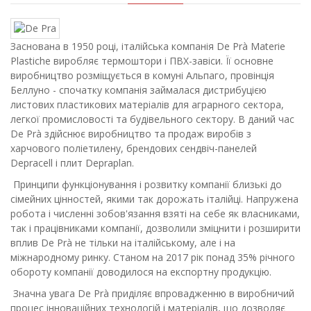
Заснована в 1950 році, італійська компанія De Prà Materie
Plastiche виробляє термоштори і ПВХ-завіси. Її основне
виробництво розміщується в комуні Альпаго, провінція
Беллуно - спочатку компанія займалася дистрибуцією
листових пластикових матеріалів для аграрного сектора,
легкої промисловості та будівельного сектору. В даний час
De Prà здійснює виробництво та продаж виробів з
харчового поліетилену, брендових сендвіч-панелей
Depracell і плит Depraplan.
Принципи функціонування і розвитку компанії близькі до
сімейних цінностей, якими так дорожать італійці. Напружена
робота і численні зобов'язання взяті на себе як власниками,
так і працівниками компанії, дозволили зміцнити і розширити
вплив De Prà не тільки на італійському, але і на
міжнародному ринку. Станом на 2017 рік понад 35% річного
обороту компанії доводилося на експортну продукцію.
Значна увага De Prà приділяє впровадженню в виробничий
процес інноваційних технологій і матеріалів, що дозволяє