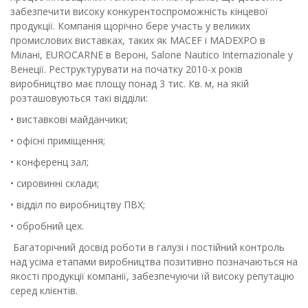
забезпечити високу конкурентоспроможність кінцевої
продукції. Компанія щорічно бере участь у великих
промислових виставках, таких як MACEF і MADEXPO в
Мілані, EUROCARNE в Вероні, Salone Nautico Internazionale у
Венеції. Реструктурувати на початку 2010-х років
виробництво має площу понад 3 тис. Кв. м, на якій
розташовуються такі відділи:
• виставкові майданчики;
• офісні приміщення;
• конференц зал;
• сировинні склади;
• відділ по виробництву ПВХ;
• обробний цех.
Багаторічний досвід роботи в галузі і постійний контроль
над усіма етапами виробництва позитивно позначаються на
якості продукції компанії, забезпечуючи їй високу репутацію
серед клієнтів.