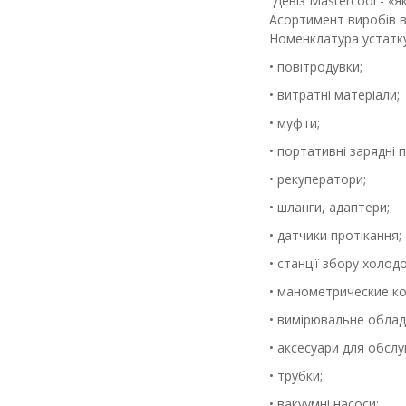
Девіз Mastercool - «Я
Асортимент виробів в
Номенклатура устатку
• повітродувки;
• витратні матеріали;
• муфти;
• портативні зарядні 
• рекуператори;
• шланги, адаптери;
• датчики протікання;
• станції збору холод
• манометрические ко
• вимірювальне облад
• аксесуари для обслу
• трубки;
• вакуумні насоси;