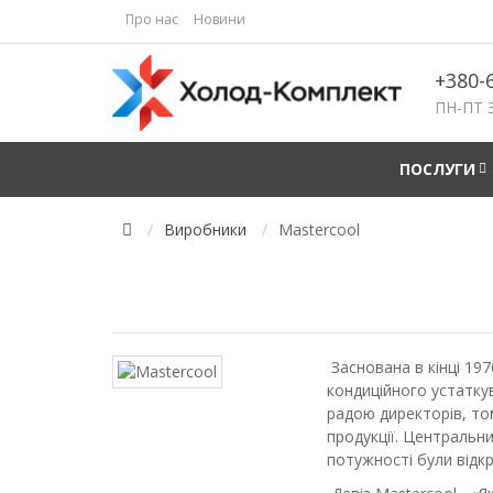
Про нас
Новини
+380-
ПН-ПТ З
ПОСЛУГИ
Виробники
Mastercool
Заснована в кінці 19
кондиційного устатку
радою директорів, то
продукції. Центральни
потужності були відкри