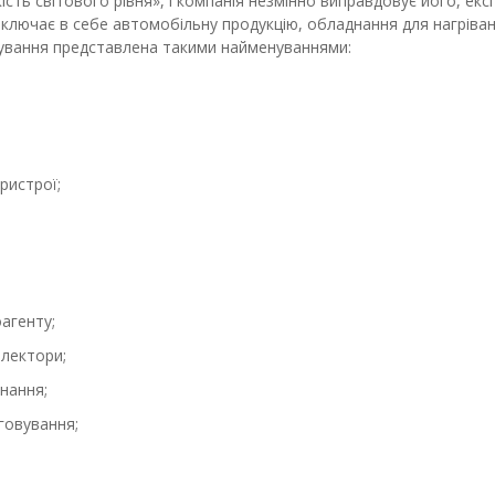
кість світового рівня», і компанія незмінно виправдовує його, ек
ключає в себе автомобільну продукцію, обладнання для нагріванн
вання представлена ​​такими найменуваннями:
пристрої;
оагенту;
лектори;
нання;
говування;