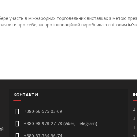
ере участь в міжнародних торговельних виставках з метою презе
і заявити про себе, як про інноваційний виробника з світовим ім'я
КОНТАКТИ
І
+380-66-575-03-69
+380-98-978-27-78 (Viber, Telegram)
ий
+380-57-764-96-74