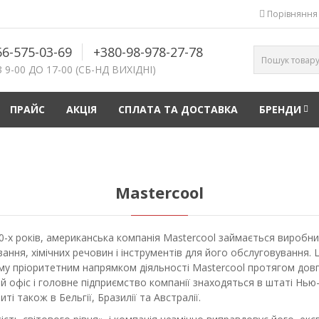
Порівняння 
66-575-03-69
+380-98-978-27-78
 9-00 ДО 17-00 (СБ-НД ВИХІДНІ)
ПРАЙС
АКЦІЯ
СПЛАТА ТА ДОСТАВКА
БРЕНДИ
Mastercool
70-х років, американська компанія Mastercool займається вироб
вання, хімічних речовин і інструментів для його обслуговування
му пріоритетним напрямком діяльності Mastercool протягом довгих
й офіс і головне підприємство компанії знаходяться в штаті Нью
ті також в Бельгії, Бразилії та Австралії.