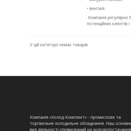
• вентилі.
Компанія регулярно б
потенційних клієнтів 
У цій категорії немає товарів
Компанія «Холод-Комплект» - промислове та
торгівельне холодильне обладнання. Наш основн
вид діяльності спрямований на холодопостачання