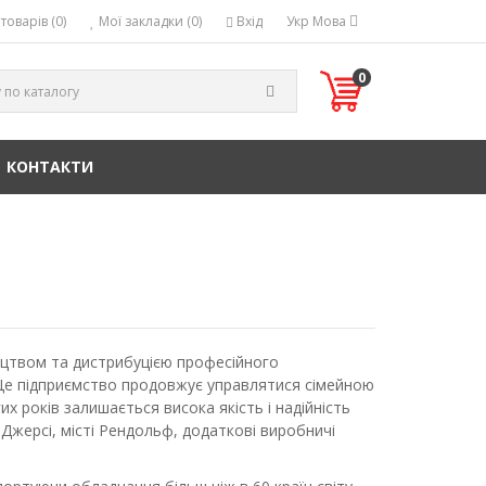
товарів (0)
Мої закладки (0)
Вхід
Укр
Мова
0
КОНТАКТИ
ництвом та дистрибуцією професійного
. Це підприємство продовжує управлятися сімейною
 років залишається висока якість і надійність
-Джерсі, місті Рендольф, додаткові виробничі