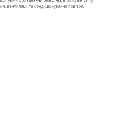
спортуючи обладнання більш ніж в 60 країн світу.
я, вентиляції та кондиціонування повітря.