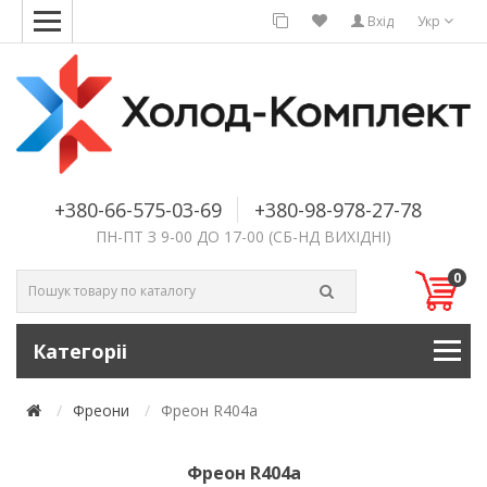
Вхід
Укр
+380-66-575-03-69
+380-98-978-27-78
ПН-ПТ З 9-00 ДО 17-00 (СБ-НД ВИХІДНІ)
0
Категоріі
Фреони
Фреон R404a
Фреон R404a