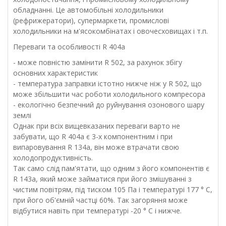
обладнанні. Це автомобільні холодильники
(рефрижератори), супермаркети, промислові
холодильники на м'ясокомбінатах і овочесховищах і т.п.
Переваги та особливості R 404a
- може повністю замінити R 502, за рахунок збігу
основних характеристик
- температура заправки істотно нижче ніж у R 502, що
може збільшити час роботи холодильного компресора
- екологічно безпечний до руйнування озонового шару
землі
Однак при всіх вищевказаних переваги варто не
забувати, що R 404а є 3-х компонентним і при
випаровування R 134а, він може втрачати свою
холодопродуктивність.
Так само слід пам'ятати, що одним з його компонентів є
R 143a, який може займатися при його змішуванні з
чистим повітрям, під тиском 105 Па і температурі 177 ° С,
при його об'ємній частці 60%. Так загоряння може
відбутися навіть при температурі -20 ° С і нижче.