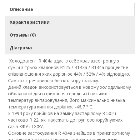
Описание
Характеристики
Отзывы (0)
Діаграма
Холодоагент R 404a вдає із себе квазіазеотропную
суміш з трьох хладонов R125 / R143а / R134a процентне
співвідношення яких дорівнює 44% / 52% / 4% відповідно.
Сам газ є речовиною без кольору і запаху.
Даний хладон використовується в новому холодильному
обладнанні для отримання середньо і низьких
температур випаровування, його максимально низька
температура кипіння дорівнює -46,7 ° С.
З 1994 року прийшов на заміну застарілому R 502 і
частково R 22, які належать до груп озоноруйнуючих
газів ХФУ і ГХФУ.
Основне застосування R 404a знайшов в транспортному
холодопостачання, і промисловому холодильному