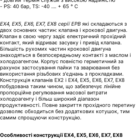
- PS: 40 бар, TS: -40 .... + 65 ° С
EX4, EX5, EX6, EX7, EX8 серії ЕРВ
які складаються з
двох основних частин: клапана і крокової двигуна.
Клапан в свою чергу задіє електричний прохідний
контакт, який відриває засувку і привід клапана.
Більшість рухомих частин крокової двигуна
знаходяться в безпосередньому контакті з маслом і
холодоагентом. Корпус повністю герметичний за
рахунок застосування пайки та зварювання без
використання різьбових з'єднань з прокладками.
Конструкція клапанів EX2 і EX4, EX5, EX6, EX7, EX8
побудована таким чином, що забезпечує лінійне
пропорційне регулювання масової витрати
холодоагенту і більш широкий діапазон
продуктивності. Повне закриття прохідного перетину
дозволяє обходиться без додаткових котушок, тим
самим спрощуючи конструкцію.
Особливості конструкції EX4, EX5, EX6, EX7, EX8