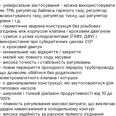
- універсальне застосування - можна використовувати
як ТРВ, регулятор байпаса гарячого газу, регулятор
всмоктуваного газу, регулятор тиску, що регулятор
рівня і т.д.
- герметична зварена конструкція без різьбових
з'єднань між корпусом клапана і кроковим двигуном
- сумісні з усіма холодоагентами (ГХФУ, ДФУ) і
використання при субкритичних циклах СО²
- є кроковий двигун
- мінімальний час відкриття / закриття
- малий час повного ходу засувки
- висока точність і стабільність регулювань
- повне перекриття прохідного перерізу трубопроводу
що дозволяє обійтися без додаткового
електромагнітного клапана і котушок
- є двонаправлені конструкції, які застосовуються для
теплових насосів
- широкий і тонкий діапазон продуктивності від 10 до
100%
- плавність регулювання масової витрати, що виключає
ударні навантаження в холодильному контурі
- висока надійність за рахунок прямого з'єднання