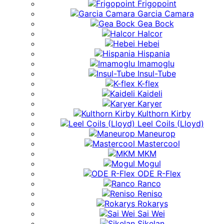
Frigopoint
Garcia Camara
Gea Bock
Halcor
Hebei
Hispania
Imamoglu
Insul-Tube
K-flex
Kaideli
Karyer
Kulthorn Kirby
Leel Coils (Lloyd)
Maneurop
Mastercool
MKM
Mogul
ODE R-Flex
Ranco
Reniso
Rokarys
Sai Wei
Sikelan