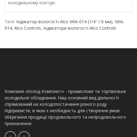
холодильному контурі.
Теги:
Індикатор вологості Alco MIA-014 (1/4" / 6 мм)
,
MIA-
014
,
Alco Controls
,
Індикатори вологості Alco Controls
Компанія «Холод-Комплект» - промислове та торгівельне
холодильне обладнання. Наш основний вид діяльності
спрямований на холодопостачання різного роду
підприємств, в яких є необхідність для створення умов
зберігання продукції продовольчого та непродовольчого
призначення.