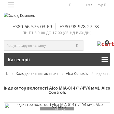
Вхід
Укр
+380-66-575-03-69
+380-98-978-27-78
ПН-ПТ З 9-00 ДО 17-00 (СБ-НД ВИХІДНІ)
0
Категоріі
Холодильна автоматика
Alco Controls
Індикатор
Індикатор вологості Alco MIA-014 (1/4"/6 мм), Alco
Controls
Loading...