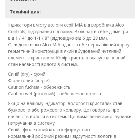
Технічні дані
Індикатори вмісту вологи серії MIA від виробника Alco
Controls, під'єднання під пайку. Включає в себе діаметри
від 1 / 4" до 1-1 / 8" (відповідно від 6 до 28 мм).
Оглядове вічко Alco MIA вдає із себе нержавіючий корпус
герметичній конструкції в який вбудований чутливий
елемент з кристалом. Колір кристала вказує на певний
стан наявності вологи в системі.
Синій (dry) - сухий
Фіолетовий (purple)
Caution fuchsia - обережність
Caution wet (рожевий) - небезпечно волога
Якщо на вашому індикаторі вологості кристалик став
бузкового або рожевого кольору. Це говорить про
наявність вологи в системі. Що вимагає негайної зупинки
і втручання в систему.
Синій і фіолетовий колір інформує про
нормальний робочий режим і відсутності вологи в