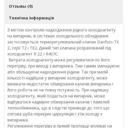
Отзывы (0)
Технічна інформація
З метою контролю надходження рідкого холодоагенту
на випарник, в системах холодильного обладнання
застосовується терморегулювальний клапан Danfoss TX
2, серії T2 і TE2. Даний тип клапана розрахований під
холодоагент R 22 / R407C.
Витрата холодоагенту може регулюватися по його
перегріву, при виході з випарника. Тим самим зменшуючи
або збільшуючи надходження рідини. Так при малій
кількості надійшов у випарник холодоагенту, може
виникати недостатнє обмерзання калачів випарника і
його робота не на повну потужність. При надлишку
холодоагенту, який подається на випарник, може
відбуватися надмірне обмерзання калачів і ламелей
теплообмінника, що в слідстві призведе до того що
снігова шуба перекриє циркуляцію і з'їм холоду з
випарника.
Регулювання перегріву в прямій пропорції впливає на