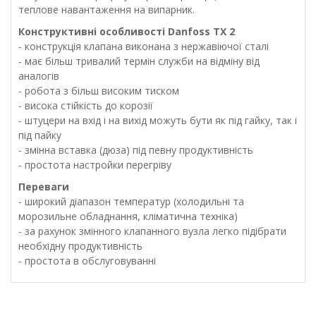
теплове навантаження на випарник.
Конструктивні особливості Danfoss TX 2
- конструкція клапана виконана з нержавіючої сталі
- має більш тривалий термін служби на відміну від
аналогів
- робота з більш високим тиском
- висока стійкість до корозії
- штуцери на вхід і на вихід можуть бути як під гайку, так і
під пайку
- змінна вставка (дюза) під певну продуктивність
- простота настройки перегріву
Переваги
- широкий діапазон температур (холодильні та
морозильне обладнання, кліматична техніка)
- за рахунок змінного клапанного вузла легко підібрати
необхідну продуктивність
- простота в обслуговуванні