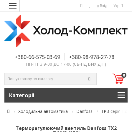
Вхід
Укр
+380-66-575-03-69
+380-98-978-27-78
ПН-ПТ З 9-00 ДО 17-00 (СБ-НД ВИХІДНІ)
0
Категоріі
Холодильна автоматика
Danfoss
ТРВ серія T2 т
Терморегулюючий вентиль Danfoss TX2