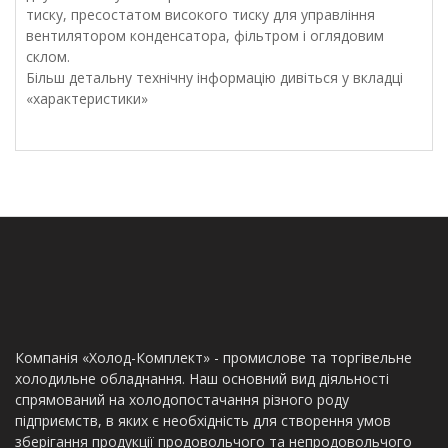
тиску, пресостатом високого тиску для управління
вентилятором конденсатора, фільтром і оглядовим
склом.
Більш детальну технічну інформацію дивіться у вкладці
«характеристики»
Компанія «Холод-Комплект» - промислове та торгівельне
холодильне обладнання. Наш основний вид діяльності
спрямований на холодопостачання різного роду
підприємств, в яких є необхідність для створення умов
зберігання продукції продовольчого та непродовольчого