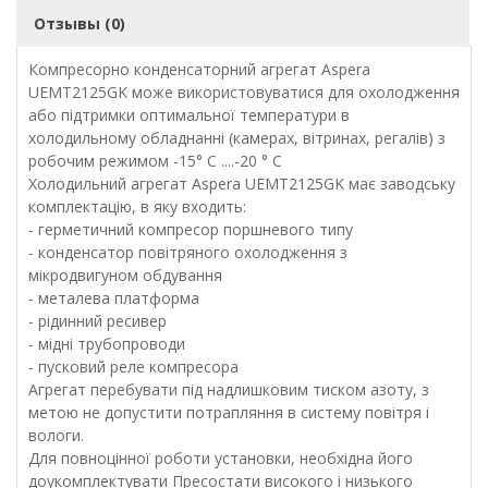
Отзывы (0)
Компресорно конденсаторний агрегат Aspera
UEMT2125GK може використовуватися для охолодження
або підтримки оптимальної температури в
холодильному обладнанні (камерах, вітринах, регалів) з
робочим режимом -15° С ....-20 ° С
Холодильний агрегат Aspera UEMT2125GK має заводську
комплектацію, в яку входить:
- герметичний компресор поршневого типу
- конденсатор повітряного охолодження з
мікродвигуном обдування
- металева платформа
- рідинний ресивер
- мідні трубопроводи
- пусковий реле компресора
Агрегат перебувати під надлишковим тиском азоту, з
метою не допустити потрапляння в систему повітря і
вологи.
Для повноцінної роботи установки, необхідна його
доукомплектувати Пресостати високого і низького