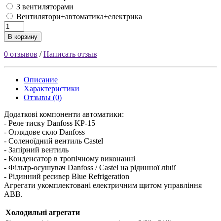
З вентиляторами
Вентилятори+автоматика+електрика
В корзину
0 отзывов
/
Написать отзыв
Описание
Характеристики
Отзывы (0)
Додаткові компоненти автоматики:
- Реле тиску Danfoss KP-15
- Оглядове скло Danfoss
- Соленоїдний вентиль Castel
- Запірний вентиль
- Конденсатор в тропічному виконанні
- Фільтр-осушувач Danfoss / Castel на рідинної лінії
- Рідинний ресивер Blue Refrigeration
Агрегати укомплектовані електричним щитом управління
ABB.
Холодильні агрегати