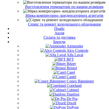
Виготовлення термоштори по вашим розмірам
Збірка компресорно- конденсаторних агрегатів
Сервіс та ремонт холодильного обладнання
Прайс
Акція
Сплата та доставка
Бренди
Airmender
Alco Controls
Alfa Laval
BFT
Bitzer
Bristol
Carel
Castel
Conex Bänninger
Copeland
Cubigel
Danfoss
De Pra
Dixell
DuPont