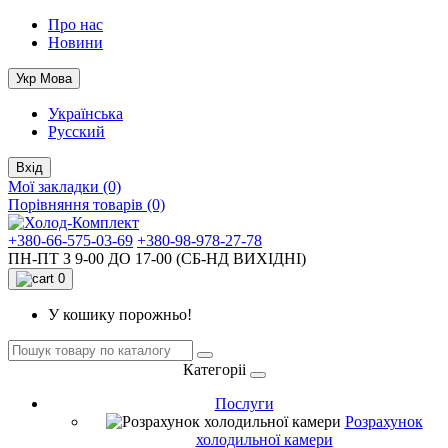
Про нас
Новини
Укр
Мова
Українська
Русский
Вхід
Мої закладки (0)
Порівняння товарів (0)
+380-66-575-03-69
+380-98-978-27-78
ПН-ПТ З 9-00 ДО 17-00 (СБ-НД ВИХІДНІ)
0
У кошику порожньо!
Категоріі
Послуги
Розрахунок
холодильної камери