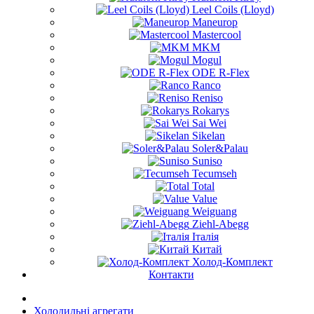
Leel Coils (Lloyd)
Maneurop
Mastercool
MKM
Mogul
ODE R-Flex
Ranco
Reniso
Rokarys
Sai Wei
Sikelan
Soler&Palau
Suniso
Tecumseh
Total
Value
Weiguang
Ziehl-Abegg
Італія
Китай
Холод-Комплект
Контакти
Холодильні агрегати