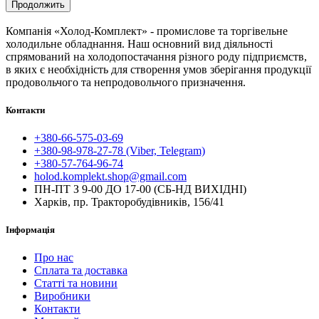
Продолжить
Компанія «Холод-Комплект» - промислове та торгівельне
холодильне обладнання. Наш основний вид діяльності
спрямований на холодопостачання різного роду підприємств,
в яких є необхідність для створення умов зберігання продукції
продовольчого та непродовольчого призначення.
Контакти
+380-66-575-03-69
+380-98-978-27-78 (Viber, Telegram)
+380-57-764-96-74
holod.komplekt.shop@gmail.com
ПН-ПТ З 9-00 ДО 17-00 (СБ-НД ВИХІДНІ)
Харків, пр. Тракторобудівників, 156/41
Інформація
Про нас
Сплата та доставка
Статті та новини
Виробники
Контакти