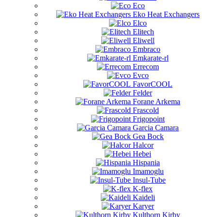
Eco
Eko Heat Exchangers
Elco
Elitech
Eliwell
Embraco
Emkarate-rl
Errecom
Evco
FavorCOOL
Felder
Forane Arkema
Frascold
Frigopoint
Garcia Camara
Gea Bock
Halcor
Hebei
Hispania
Imamoglu
Insul-Tube
K-flex
Kaideli
Karyer
Kulthorn Kirby