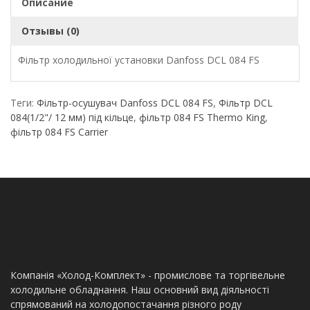
Описание
Отзывы (0)
Фільтр холодильної установки Danfoss DCL 084 FS
Теги:
Фільтр-осушувач Danfoss DCL 084 FS
,
Фільтр DCL
084(1/2"/ 12 мм) під кільце
,
фільтр 084 FS Thermo King
,
фільтр 084 FS Carrier
Компанія «Холод-Комплект» - промислове та торгівельне
холодильне обладнання. Наш основний вид діяльності
спрямований на холодопостачання різного роду