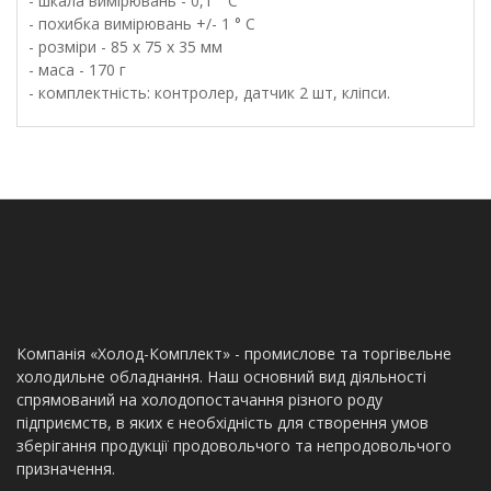
- шкала вимірювань - 0,1 ° С
- похибка вимірювань +/- 1 ° С
- розміри - 85 x 75 x 35 мм
- маса - 170 г
- комплектність: контролер, датчик 2 шт, кліпси.
Компанія «Холод-Комплект» - промислове та торгівельне
холодильне обладнання. Наш основний вид діяльності
спрямований на холодопостачання різного роду
підприємств, в яких є необхідність для створення умов
зберігання продукції продовольчого та непродовольчого
призначення.