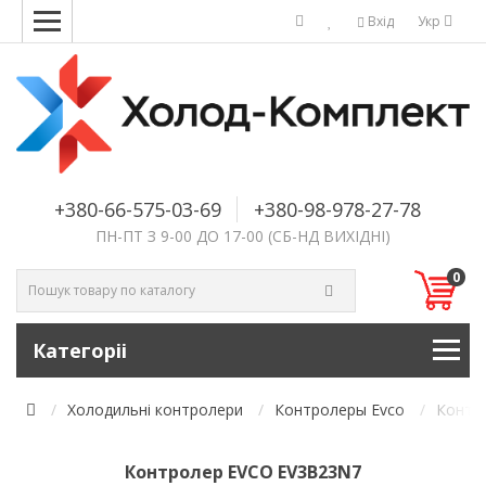
Вхід
Укр
+380-66-575-03-69
+380-98-978-27-78
ПН-ПТ З 9-00 ДО 17-00 (СБ-НД ВИХІДНІ)
0
Категоріі
Холодильні контролери
Контролеры Evco
Контр
Контролер EVCO EV3B23N7