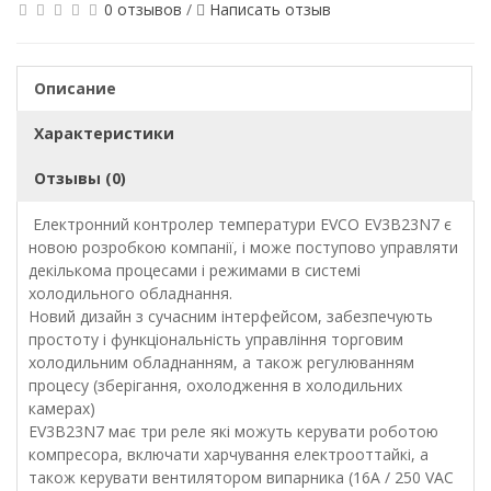
0 отзывов
/
Написать отзыв
Описание
Характеристики
Отзывы (0)
Електронний контролер температури EVCO EV3B23N7 є
новою розробкою компанії, і може поступово управляти
декількома процесами і режимами в системі
холодильного обладнання.
Новий дизайн з сучасним інтерфейсом, забезпечують
простоту і функціональність управління торговим
холодильним обладнанням, а також регулюванням
процесу (зберігання, охолодження в холодильних
камерах)
EV3B23N7 має три реле які можуть керувати роботою
компресора, включати харчування електрооттайкі, а
також керувати вентилятором випарника (16А / 250 VAC