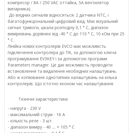
компресор / 8А / 250 VAC оттайка, 5А вентилятор
випарника).
До вхідних сигналів відносяться: 2 датчика NTC, і
багатофункціональний цифровий вхід. Має візуальний
сигнал тривоги, шкала розподілу 0,1 ° С, діапазон
вимірювань дорівнює від -40 ° С до 110 ° С, 10 кОм при 25
° С.
Лінійка нових контролерів EVCO має можливість
підключення контролера до ПК, за допомогою ключа
програмування EV3KEY і за допомогою програми
Parameters manager. Це дає можливість проводити
встановлення та видалення необхідних налаштувань.
Або ж копіювання однотипних налаштувань на кілька
контролерів. Що істотно економ час налаштування.
Технічні характеристики
- напруга - 230 V
- максимальний струм - 16 А
- кількість реле - 3 шт.
- діапазон виміру - 40 .... + 105 ° С