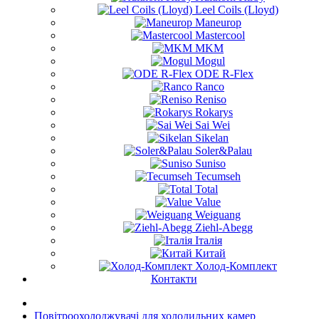
Leel Coils (Lloyd)
Maneurop
Mastercool
MKM
Mogul
ODE R-Flex
Ranco
Reniso
Rokarys
Sai Wei
Sikelan
Soler&Palau
Suniso
Tecumseh
Total
Value
Weiguang
Ziehl-Abegg
Італія
Китай
Холод-Комплект
Контакти
Повітроохолоджувачі для холодильних камер