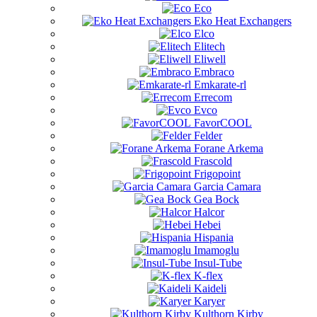
Eco
Eko Heat Exchangers
Elco
Elitech
Eliwell
Embraco
Emkarate-rl
Errecom
Evco
FavorCOOL
Felder
Forane Arkema
Frascold
Frigopoint
Garcia Camara
Gea Bock
Halcor
Hebei
Hispania
Imamoglu
Insul-Tube
K-flex
Kaideli
Karyer
Kulthorn Kirby