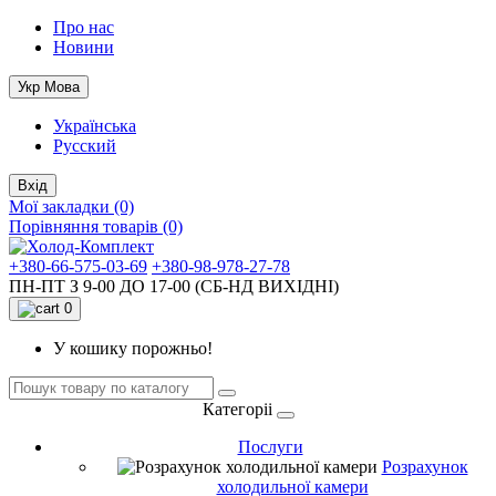
Про нас
Новини
Укр
Мова
Українська
Русский
Вхід
Мої закладки (0)
Порівняння товарів (0)
+380-66-575-03-69
+380-98-978-27-78
ПН-ПТ З 9-00 ДО 17-00 (СБ-НД ВИХІДНІ)
0
У кошику порожньо!
Категоріі
Послуги
Розрахунок
холодильної камери