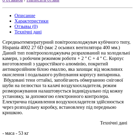
Описание
Характеристики
Отзывы (0)
Технічні дані
Середньотемпературний повітроохолоджувач кубічного типу,
Hispania 4002 27 6D (має 2 осьових вентилятора 400 мм.)
Даний тип повітроохолоджувача розрахований на холодильні
камери, з робочим режимом роботи + 2 ° С + 4 ° С. Корпус
виготовлений з ударостійкого алюмінію, покритий
антикорозійним білою емаллю, яка захищає від можливих
окислення і подальшого руйнування корпусу випарника.
Вбудовані тени оттайкі, запобігають обмерзанню снігової
шуби на пелюстки та калачі воздухоохладителя, режим
розморожування налаштовується індивідуально під кожну
установку, за допомогою електронного контролера.
Електрична підживлення воздухоохладителя здійснюється
через розподільну коробку, встановлену під передньою
кришкою.
Технічні дані
- маса - 53 кг