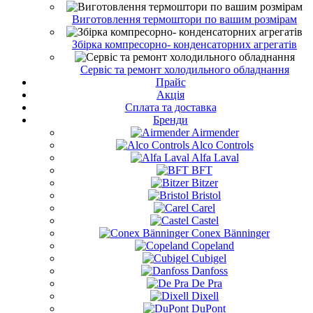
Виготовлення термоштори по вашим розмірам
Збірка компресорно- конденсаторних агрегатів
Сервіс та ремонт холодильного обладнання
Прайс
Акція
Сплата та доставка
Бренди
Airmender
Alco Controls
Alfa Laval
BFT
Bitzer
Bristol
Carel
Castel
Conex Bänninger
Copeland
Cubigel
Danfoss
De Pra
Dixell
DuPont