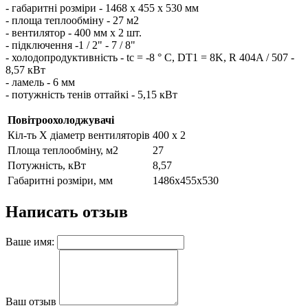
- габаритні розміри - 1468 х 455 х 530 мм
- площа теплообміну - 27 м2
- вентилятор - 400 мм х 2 шт.
- підключення -1 / 2" - 7 / 8"
- холодопродуктивність - tc = -8 ° C, DT1 = 8K, R 404A / 507 -
8,57 кВт
- ламель - 6 мм
- потужність тенів оттайкі - 5,15 кВт
Повітроохолоджувачі
Кіл-ть Х діаметр вентиляторів
400 х 2
Площа теплообміну, м2
27
Потужність, кВт
8,57
Габаритні розміри, мм
1486х455х530
Написать отзыв
Ваше имя:
Ваш отзыв