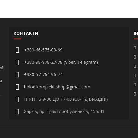
КОНТАКТИ
І
+380-66-575-03-69
+380-98-978-27-78 (Viber, Telegram)
ий
+380-57-764-96-74
я
holod.komplekt.shop@gmail.com
.
ПН-ПТ З 9-00 ДО 17-00 (СБ-НД ВИХІДНІ)
Харків, пр. Тракторобудівників, 156/41