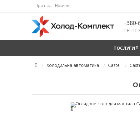
Про нас
Новини
+380-
ПН-ПТ З
ПОСЛУГИ
Холодильна автоматика
Castel
Cast
О
Loading...