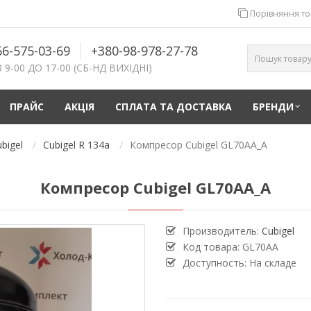
Порівняння тов
66-575-03-69
+380-98-978-27-78
 9-00 ДО 17-00 (СБ-НД ВИХІДНІ)
ПРАЙС
АКЦІЯ
СПЛАТА ТА ДОСТАВКА
БРЕНДИ
bigel
Cubigel R 134a
Компресор Cubigel GL70AA_A
Компресор Cubigel GL70AA_A
Производитель:
Cubigel
Код товара:
GL70AA
Доступность:
На складе