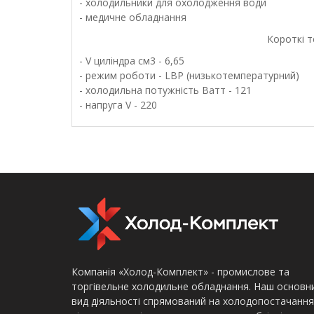
- холодильники для охолодження води
- медичне обладнання
Короткі технічні 
- V циліндра см3 - 6,65
- режим роботи - LBP (низькотемпературний)
- холодильна потужність Ватт - 121
- напруга V - 220
Компанія «Холод-Комплект» - промислове та
торгівельне холодильне обладнання. Наш основн
вид діяльності спрямований на холодопостачання