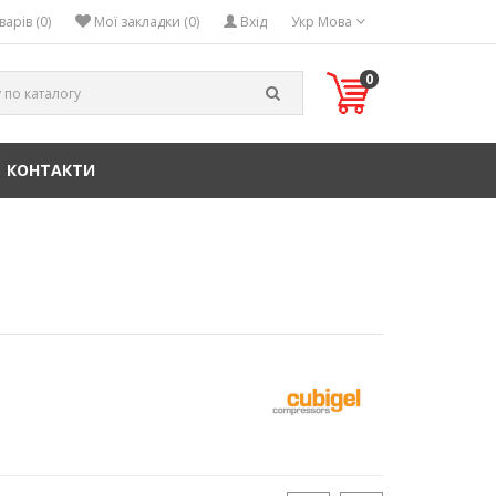
арів (0)
Мої закладки (0)
Вхід
Укр
Мова
0
КОНТАКТИ