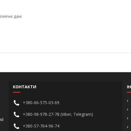
дані
КОНТАКТИ
І
+380-66-575-03-69
+380-98-978-27-78 (Viber, Telegram)
ий
+380-57-764-96-74