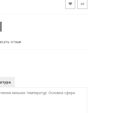
исать отзыв
латура
гнення низьких температур. Основна сфера