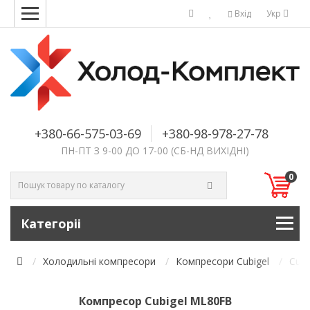
Вхід
Укр
+380-66-575-03-69
+380-98-978-27-78
ПН-ПТ З 9-00 ДО 17-00 (СБ-НД ВИХІДНІ)
0
Категоріі
Холодильні компресори
Компресори Cubigel
Cubi
Компресор Cubigel ML80FB